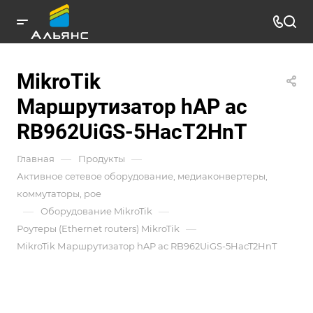
MikroTik
Маршрутизатор hAP ac
RB962UiGS-5HacT2HnT
—
—
Главная
Продукты
Активное сетевое оборудование, медиаконвертеры,
коммутаторы, poe
—
—
Оборудование MikroTik
—
Роутеры (Ethernet routers) MikroTik
MikroTik Маршрутизатор hAP ac RB962UiGS-5HacT2HnT