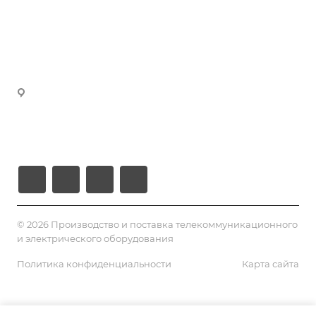
manager3@volokno.kz
Партнеры
manager4@volokno.kz
Реквизиты
manager5@volokno.kz
manager8@volokno.kz
Республика Казахстан
Г. Алматы, мкн. Калкаман-2
Ул. Мусабаева 9/1
© 2026 Производство и поставка телекоммуникационного
и электрического оборудования
Политика конфиденциальности
Карта сайта