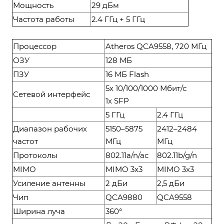
Мощность
29 дБм
Частота работы
2.4 ГГц + 5 ГГц
Процессор
Atheros QCA9558, 720 МГц
ОЗУ
128 МБ
ПЗУ
16 МБ Flash
5х 10/100/1000 Мбит/с
Сетевой интерфейс
1х SFP
5 ГГц
2.4 ГГц
Диапазон рабочих
5150–5875
2412–2484
частот
МГц
МГц
Протоколы
802.11a/n/ac
802.11b/g/n
MIMO
MIMO 3x3
MIMO 3x3
Усиление антенны
2 дБи
2,5 дБи
Чип
QCA9880
QCA9558
Ширина луча
360°