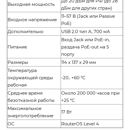
До 20 дБм для РФ (до 28
Выходная мощность
дБм для других стран)
11–57 В (Jack или Passive
Входное напряжение
PoE)
Дополнительно
USB 2.0 тип А, 700 мA
Вход Jack или PoE-in,
Питание
раздача PoE-out на 5
порту
Размеры
114 x 137 x 29 мм
Температура
окружающей среды
-20.. +60 °C
рабочая
Среднее время
Около 200 000 часов при
безотказной работы
+25 °C
Максимальное
17 Вт
энергопотребление
ОС
RouterOS Level 4