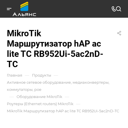
MikroTik
Маршрутизатор hAP ac
lite TC RB952Ui-5ac2nD-
TC
—
—
Главная
Продукты
Активное сетевое оборудование, медиаконвертеры,
коммутаторы, poe
—
—
Оборудование MikroTik
—
Роутеры (Ethernet routers) MikroTik
MikroTik Маршрутизатор hAP ac lite TC RB952Ui-5ac2nD-TC