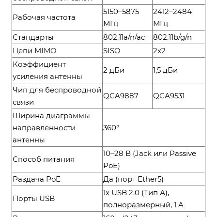
5150–5875
2412–2484
Рабочая частота
МГц
МГц
Стандарты
802.11a/n/ac
802.11b/g/n
Цепи MIMO
SISO
2x2
Коэффициент
2 дБи
1,5 дБи
усиления антенны
Чип для беспроводной
QCA9887
QCA9531
связи
Ширина диаграммы
направленности
360°
антенны
10–28 В (Jack или Passive
Способ питания
PoE)
Раздача PoE
Да (порт Ether5)
1x USB 2.0 (Тип А),
Порты USB
полноразмерный, 1 A