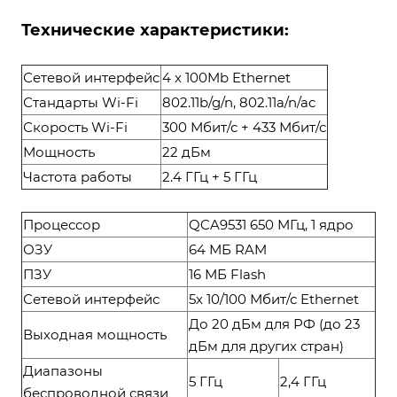
Технические характеристики:
Сетевой интерфейс
4 x 100Mb Ethernet
Стандарты Wi-Fi
802.11b/g/n, 802.11a/n/ac
Скорость Wi-Fi
300 Мбит/с + 433 Мбит/с
Мощность
22 дБм
Частота работы
2.4 ГГц + 5 ГГц
Процессор
QCA9531 650 МГц, 1 ядро
ОЗУ
64 МБ RAM
ПЗУ
16 МБ Flash
Сетевой интерфейс
5х 10/100 Мбит/с Ethernet
До 20 дБм для РФ (до 23
Выходная мощность
дБм для других стран)
Диапазоны
5 ГГц
2,4 ГГц
беспроводной связи