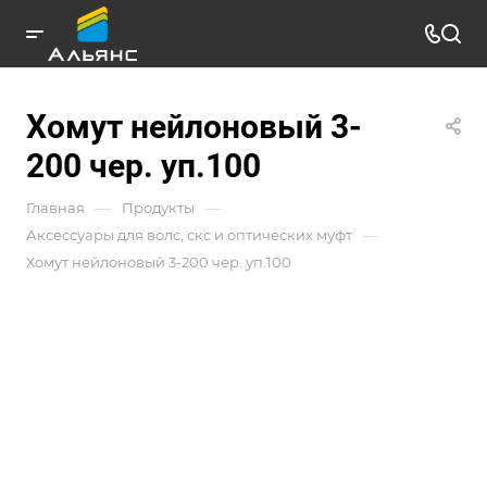
Хомут нейлоновый 3-
200 чер. уп.100
—
—
Главная
Продукты
—
Аксессуары для волс, скс и оптических муфт
Хомут нейлоновый 3-200 чер. уп.100