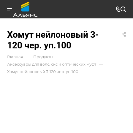
Хомут нейлоновый 3-
120 чер. уп.100
—
—
Главная
Продукты
—
Аксессуары для волс, скс и оптических муфт
Хомут нейлоновый 3-120 чер. уп.100