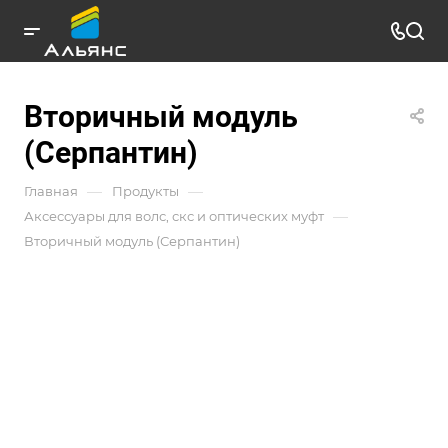
Вторичный модуль
(Серпантин)
—
—
Главная
Продукты
—
Аксессуары для волс, скс и оптических муфт
Вторичный модуль (Серпантин)