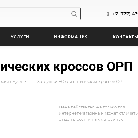
+7 (777) 4
УСЛУГИ
ИНФОРМАЦИЯ
КОНТАКТ
тических кроссов ОРП
—
ческих муфт
Заглушки FC для оптических кроссов ОРП
Цена действительна только для
интернет-магазина и может отличать
от цен в розничных магазинах