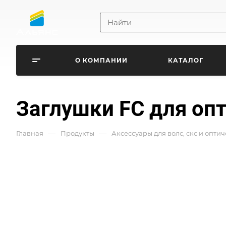
О КОМПАНИИ
КАТАЛОГ
Заглушки FC для оп
—
—
Главная
Продукты
Аксессуары для волс, скс и опти