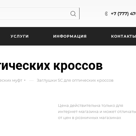
+7 (777) 4
УСЛУГИ
ИНФОРМАЦИЯ
КОНТАКТ
тических кроссов
—
ческих муфт
Заглушки SC для оптических кроссов
Цена действительна только для
интернет-магазина и может отличать
от цен в розничных магазинах