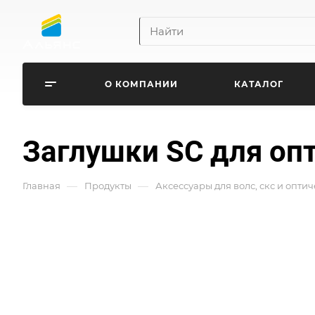
О КОМПАНИИ
КАТАЛОГ
Заглушки SC для оп
—
—
Главная
Продукты
Аксессуары для волс, скс и опти