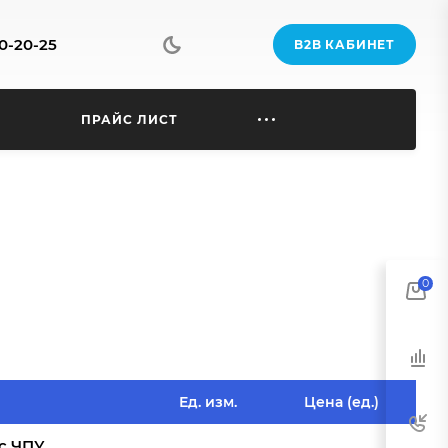
70-20-25
B2B КАБИНЕТ
Ы
ПРАЙС ЛИСТ
0
Ед. изм.
Цена (ед.)
с ЧПУ