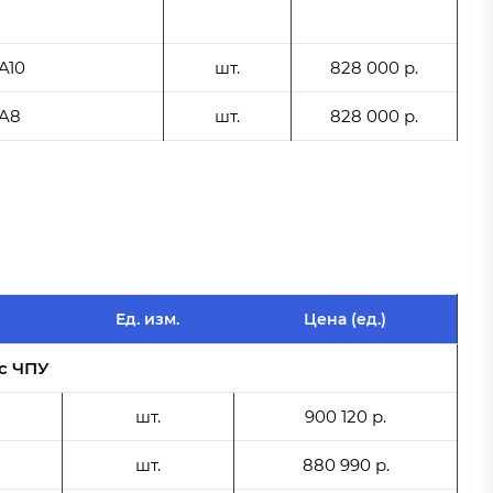
A10
шт.
828 000 р.
 A8
шт.
828 000 р.
Ед. изм.
Цена (ед.)
с ЧПУ
шт.
900 120 р.
шт.
880 990 р.