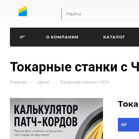
О КОМПАНИИ
КАТАЛОГ
Токарные станки с 
—
—
Главная
Цены
Токарные станки с ЧПУ
Тока
№