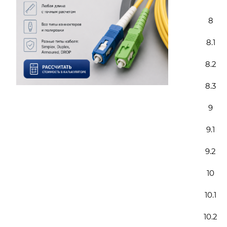
8
8.1
8.2
8.3
9
9.1
9.2
10
10.1
10.2