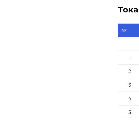
Тока
№
1
2
3
4
5