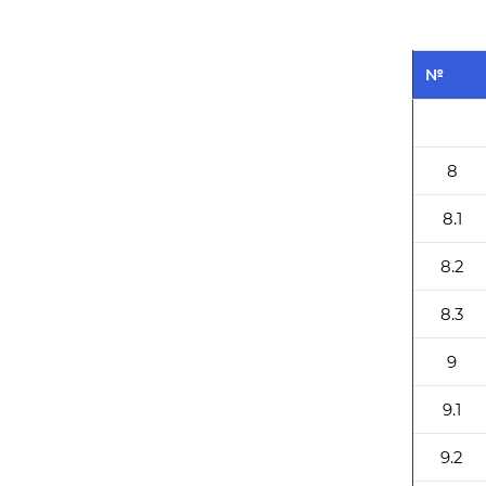
№
8
8.1
8.2
8.3
9
9.1
9.2