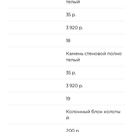
телый
35 р.
3 920 р.
18
Камень стеновой полно
телый
35 р.
3 920 р.
19
Колонный блок колоты
й
200 р.