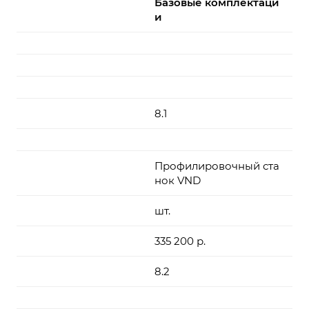
Базовые комплектаци
и
8.1
Профилировочный ста
нок VND
шт.
335 200 р.
8.2