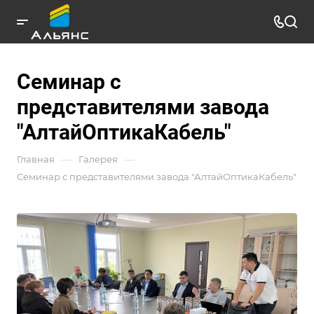
Семинар с
представителями завода
"АлтайОптикаКабель"
—
—
Главная
Галерея
Семинар с представителями завода "АлтайОптикаКабель"