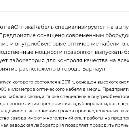
АлтайОптикаКабель специализируется на выпу
 Предприятие оснащено современным оборудов
кие и внутриобъектовые оптические кабели, 
одственные мощности позволяют выпускать бол
ует лаборатория для контроля качества на всех
иятие расположено в городе Барнаул
апуск которого состоялся в 2011 г., оснащен высокотех
000 километров оптического кабеля в месяц. Предприяти
ких кабелей связи, а также специальные внутриобъектов
дственные линии предприятия задублированы, как следс
 надёжность выполнения сроков производственных зака
ство завода имеют многолетний опыт работы на предп
ная заводская лаборатория позволяет проводить полны