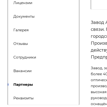
Лицензии
Документы
Завод 
связи.
Галерея
городс
Произв
Отзывы
действ
Предпр
Сотрудники
Завод, з
Вакансии
более 4
оптичес
Партнеры
произво
высокая
руковод
Реквизиты
оснащён