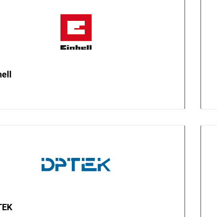
hell
TEK