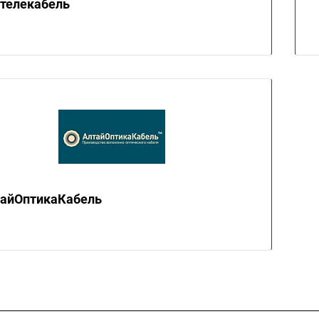
телекабель
айОптикаКабель