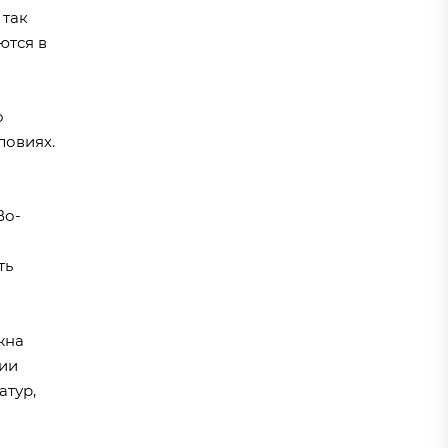
 так
ются в
о
ловиях.
Во-
ть
жна
вии
атур,