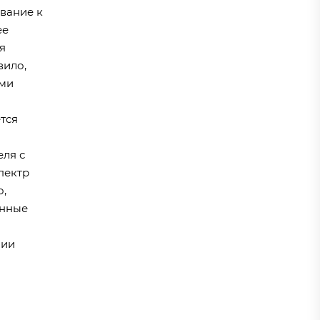
ование к
ее
я
вило,
ями
тся
еля с
пектр
о,
онные
чии