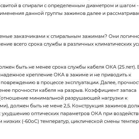
свитой в спирали с определенным диаметром и шагом -
именения данной группы зажимов далее и рассматрива
яемые заказчиками к спиральным зажимам? Они логичн
ение всего срока службы в различных климатических ус
лжен быть не менее срока службы кабеля ОКА (25 лет). 
 надежное крепление ОКА в зажиме и не приводить к
о повреждению в процессе эксплуатации. Далее, прочнос
енее прочности кабеля на разрыв. Коэффициент запаса
в (отношение минимальной разрушающей нагрузки к
и), должен быть не мене 2,5. Конструкция зажимов дол
к ухудшению оптических параметров ОКА при воздейст
и низких (-60оС) температур, циклической смены темпер