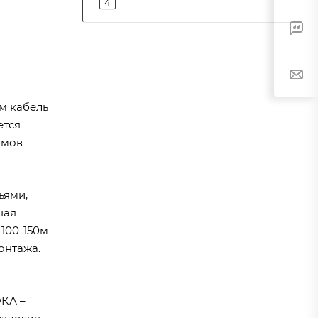
4
м кабель
ется
имов
ьями,
ная
100-150м
онтажа.
ОКА –