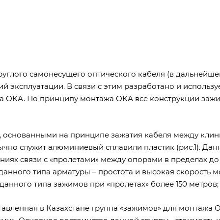
руглого самонесущего оптического кабеля (в дальнейше
й эксплуатации. В связи с этим разработано и использу
а ОКА. По принципу монтажа ОКА все конструкции заж
, основанными на принципе зажатия кабеля между клин
чно служит алюминиевый сплавили пластик (рис.1). Дан
иях связи с «пролетами» между опорами в пределах до 
данного типа арматуры – простота и высокая скорость м
анного типа зажимов при «пролетах» более 150 метров;
авленная в Казахстане группа «зажимов» для монтажа 