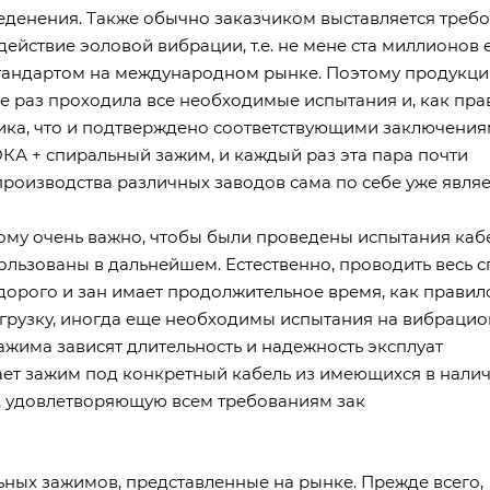
леденения. Также обычно заказчиком выставляется треб
ействие эоловой вибрации, т.е. не мене ста миллионов 
стандартом на международном рынке. Поэтому продукци
 раз проходила все необходимые испытания и, как пра
ика, что и подтверждено соответствующими заключени
КА + спиральный зажим, и каждый раз эта пара почти
 производства различных заводов сама по себе уже являе
тому очень важно, чтобы были проведены испытания каб
ользованы в дальнейшем. Естественно, проводить весь с
дорого и зан имает продолжительное время, как правил
агрузку, иногда еще необходимы испытания на вибраци
ажима зависят длительность и надежность эксплуат
ет зажим под конкретный кабель из имеющихся в нали
, удовлетворяющую всем требованиям зак
ных зажимов, представленные на рынке. Прежде всего,