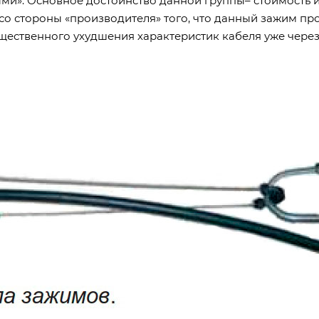
и». Основное достоинство данной группы– стоимость и
 со стороны «производителя» того, что данный зажим пр
ущественного ухудшения характеристик кабеля уже чере