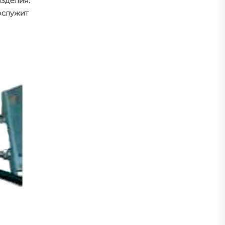
зделия.
ослужит
з