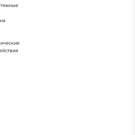
атяжные
 на
мические
ействия