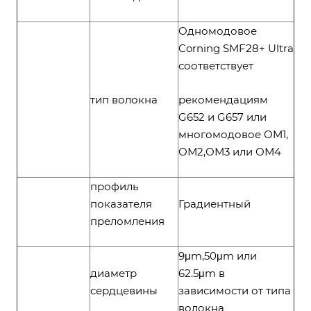
Одномодовое
Corning SMF28+ Ultra
соответствует
тип волокна
рекомендациям
G652 и G657 или
многомодовое ОМ1,
ОМ2,ОМ3 или ОМ4
профиль
показателя
Градиентный
преломления
9μm,50μm или
диаметр
62.5μm в
сердцевины
зависимости от типа
волокна