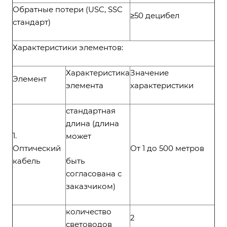
Обратные потери (USC, SSC
≥50 децибел
стандарт)
Характеристики элементов:
Характеристика
Значение
Элемент
элемента
характеристики
стандартная
длина (длина
1.
может
Оптический
От 1 до 500 метров
кабель
быть
согласована с
заказчиком)
количество
2
световодов