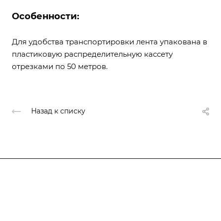
Особенности:
Для удобства транспортировки лента упакована в
пластиковую распределительную кассету
отрезками по 50 метров.
Назад к списку
Компания
О компании
О компании
История
Каталог
Услуги