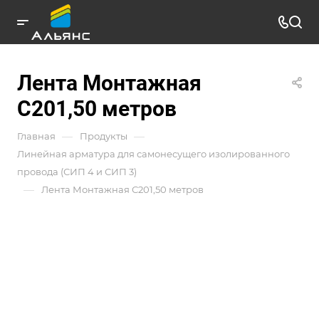
Лента Монтажная
С201,50 метров
—
—
Главная
Продукты
Линейная арматура для самонесущего изолированного
провода (СИП 4 и СИП 3)
—
Лента Монтажная С201,50 метров