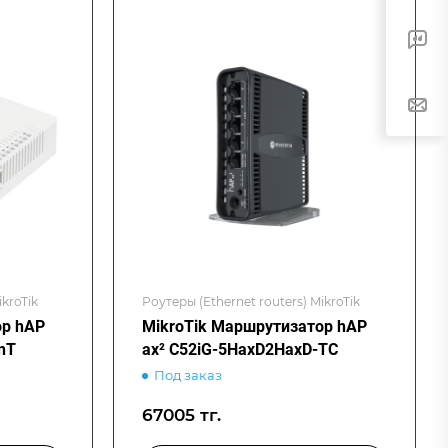
ikroTik
Роутеры (Ethernet routers) MikroTik
ор hAP
MikroTik Маршрутизатор hAP
nT
ax² C52iG-5HaxD2HaxD-TC
Под заказ
67005 тг.