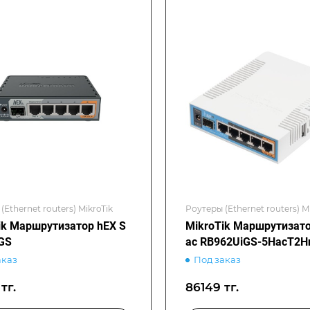
(Ethernet routers) MikroTik
Роутеры (Ethernet routers) M
ik Маршрутизатор hEX S
MikroTik Маршрутизат
GS
ac RB962UiGS-5HacT2H
аказ
Под заказ
тг.
86149 тг.