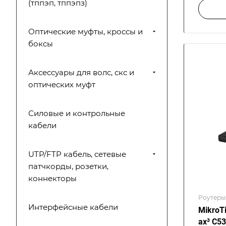
(тппэп, тппэпз)
Оптические муфты, кроссы и
боксы
Аксессуары для волс, скс и
оптических муфт
Силовые и контрольные
кабели
UTP/FTP кабель, сетевые
патчкорды, розетки,
коннекторы
Роутеры 
Интерфейсные кабели
MikroT
ax³ C5