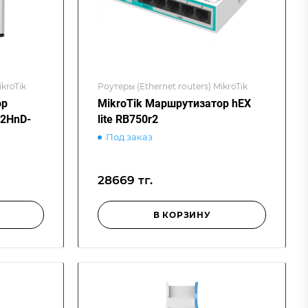
ikroTik
Роутеры (Ethernet routers) MikroTik
ор
MikroTik Маршрутизатор hEX
D2HnD-
lite RB750r2
Под заказ
28669 тг.
В КОРЗИНУ