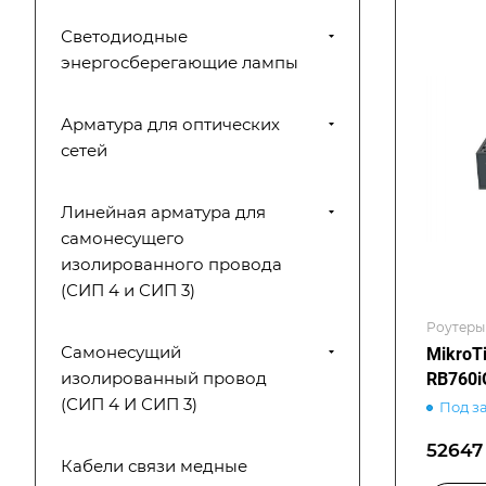
Светодиодные
энергосберегающие лампы
Арматура для оптических
сетей
Линейная арматура для
самонесущего
изолированного провода
(СИП 4 и СИП 3)
Роутеры 
Самонесущий
MikroT
изолированный провод
RB760i
(СИП 4 И СИП 3)
Под з
52647 
Кабели связи медные