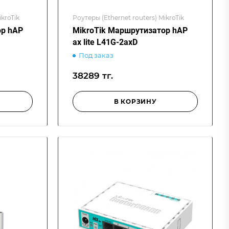
ikroTik
Роутеры (Ethernet routers) MikroTik
ор hAP
MikroTik Маршрутизатор hAP
ax lite L41G-2axD
Под заказ
38289 тг.
В КОРЗИНУ