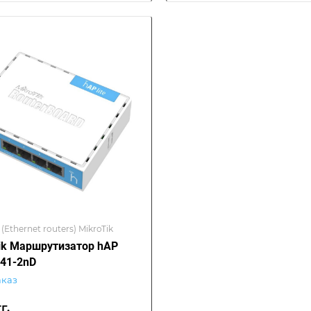
(Ethernet routers) MikroTik
ik Маршрутизатор hAP
941-2nD
аказ
г.