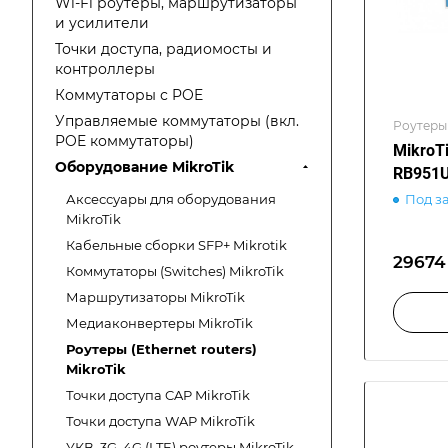
Wi-Fi роутеры, маршрутизаторы
и усилители
Точки доступа, радиомосты и
контроллеры
Коммутаторы с POE
Управляемые коммутаторы (вкл.
Роутеры 
POE коммутаторы)
MikroT
Оборудование MikroTik
RB951U
Под з
Аксессуары для оборудования
MikroTik
Кабельные сборки SFP+ Mikrotik
29674 
Коммутаторы (Switches) MikroTik
Маршрутизаторы MikroTik
Медиаконвертеры MikroTik
Роутеры (Ethernet routers)
MikroTik
Точки доступа CAP MikroTik
Точки доступа WAP MikroTik
УКВ, 3G, 4G (LTE) роутеры MikroTik