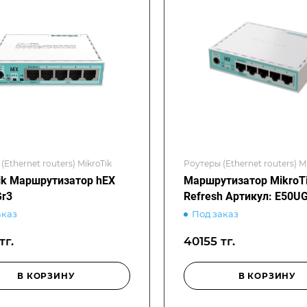
(Ethernet routers) MikroTik
Роутеры (Ethernet routers) M
ik Маршрутизатор hEX
Маршрутизатор MikroTi
r3
Refresh Артикул: E50U
аказ
Под заказ
тг.
40155 тг.
В КОРЗИНУ
В КОРЗИНУ