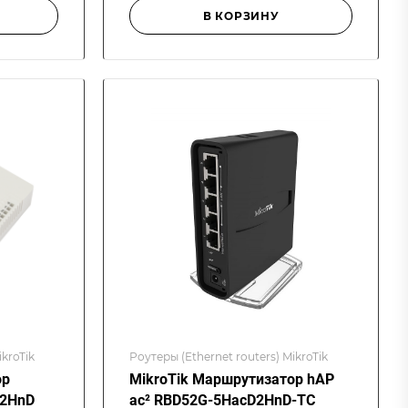
В КОРЗИНУ
ikroTik
Роутеры (Ethernet routers) MikroTik
ор
MikroTik Маршрутизатор hAP
-2HnD
ac² RBD52G-5HacD2HnD-TC