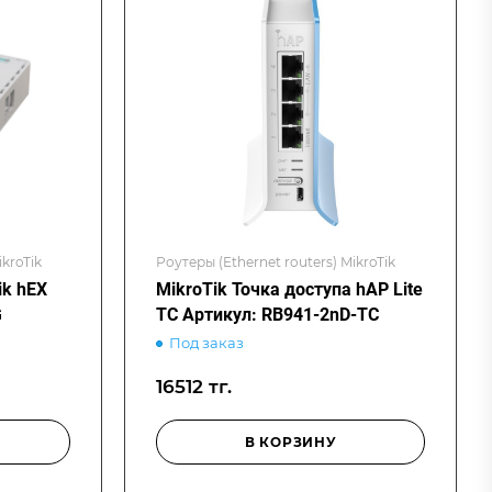
ikroTik
Роутеры (Ethernet routers) MikroTik
k hEX
MikroTik Точка доступа hAP Lite
G
TC Артикул: RB941-2nD-TC
Под заказ
16512 тг.
В КОРЗИНУ