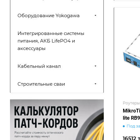
Оборудование Yokogawa
Интегрированные системы
питания, АКБ LifePO4 и
аксессуары
Кабельный канал
Строительные сваи
Роутеры 
MikroT
lite RB
Под з
16512 т