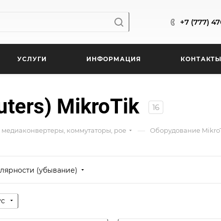
+7 (777) 4
УСЛУГИ
ИНФОРМАЦИЯ
КОНТАКТ
uters) MikroTik
16
—
 медиаконвертеры, коммутаторы, poe
Оборудование Mikro
лярности (убывание)
ус