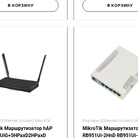
В КОРЗИНУ
В КОРЗИНУ
(Ethernet routers) MikroTik
Роутеры (Ethernet routers) M
ik Маршрутизатор hAP
MikroTik Маршрутизат
3UiG+5HPaxD2HPaxD
RB951Ui-2HnD RB951Ui