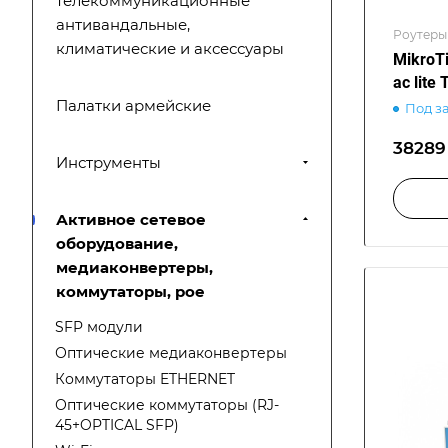
телекоммуникационные
антивандальные,
Роутеры 
климатические и аксессуары
MikroT
ac lite
Палатки армейские
Под з
38289 
Инструменты
Активное сетевое
оборудование,
медиаконвертеры,
коммутаторы, poe
SFP модули
Оптические медиаконвертеры
Коммутаторы ETHERNET
Оптические коммутаторы (RJ-
45+OPTICAL SFP)