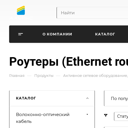
О КОМПАНИИ
КАТАЛОГ
Роутеры (Ethernet ro
—
—
Главная
Продукты
Активное сетевое оборудование,
КАТАЛОГ
По попу
Волоконно-оптический
Стат
кабель