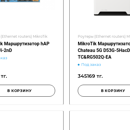
(Ethernet routers) MikroTik
Роутеры (Ethernet routers) M
ik Маршрутизатор hAP
MikroTik Маршрутизат
i-2nD
Chateau 5G D53G-5Hac
TC&RG502Q-EA
аказ
Под заказ
тг.
345169 тг.
В КОРЗИНУ
В КОРЗИНУ