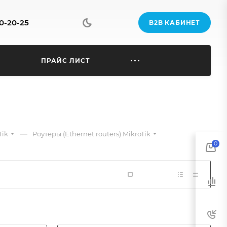
70-20-25
B2B КАБИНЕТ
Ы
ПРАЙС ЛИСТ
—
Tik
Роутеры (Ethernet routers) MikroTik
0