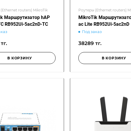
(Ethernet routers) MikroTik
Роутеры (Ethernet routers) M
ik Маршрутизатор hAP
MikroTik Маршрутизат
 TC RB952Ui-5ac2nD-TC
ac Lite RB952Ui-5ac2nD
аказ
Под заказ
тг.
38289 тг.
В КОРЗИНУ
В КОРЗИНУ